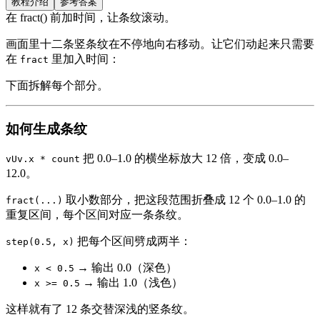
教程介绍
参考答案
在 fract() 前加时间，让条纹滚动。
画面里十二条竖条纹在不停地向右移动。让它们动起来只需要
在
里加入时间：
fract
下面拆解每个部分。
如何生成条纹
把 0.0–1.0 的横坐标放大 12 倍，变成 0.0–
vUv.x * count
12.0。
取小数部分，把这段范围折叠成 12 个 0.0–1.0 的
fract(...)
重复区间，每个区间对应一条条纹。
把每个区间劈成两半：
step(0.5, x)
→ 输出 0.0（深色）
x < 0.5
→ 输出 1.0（浅色）
x >= 0.5
这样就有了 12 条交替深浅的竖条纹。