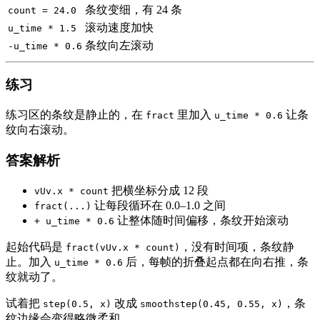
条纹变细，有 24 条
count = 24.0
滚动速度加快
u_time * 1.5
条纹向左滚动
-u_time * 0.6
练习
练习区的条纹是静止的，在
里加入
让条
fract
u_time * 0.6
纹向右滚动。
答案解析
把横坐标分成 12 段
vUv.x * count
让每段循环在 0.0–1.0 之间
fract(...)
让整体随时间偏移，条纹开始滚动
+ u_time * 0.6
起始代码是
，没有时间项，条纹静
fract(vUv.x * count)
止。加入
后，每帧的折叠起点都在向右推，条
u_time * 0.6
纹就动了。
试着把
改成
，条
step(0.5, x)
smoothstep(0.45, 0.55, x)
纹边缘会变得略微柔和。