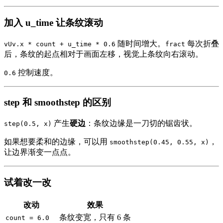
加入 u_time 让条纹滚动
随时间增大。
每次折叠
vUv.x * count + u_time * 0.6
fract
后，条纹的起点相对于画面左移，视觉上条纹向右滚动。
控制速度。
0.6
step 和 smoothstep 的区别
产生
硬边
：条纹边缘是一刀切的锯齿状。
step(0.5, x)
如果想要柔和的边缘，可以用
，
smoothstep(0.45, 0.55, x)
让边界渐变一点点。
试着改一改
改动
效果
条纹变宽，只有 6 条
count = 6.0