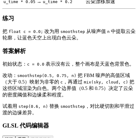
→
云朵漂移加速
u_time * 0.05
u_time * 0.2
练习
把
改为用
从噪声值
中提取云朵
float c = 0.0;
smoothstep
n
轮廓，让蓝色天空上出现白色云朵。
答案解析
初始状态：
表示没有云，整个画布是天蓝色背景色。
c = 0.0
改动：
把 FBM 噪声的高值区域
smoothstep(0.5, 0.75, n)
（大于 0.5）映射为非零的
，再通过
把
c
mix(sky, cloud, c)
这些区域渲染为白色。两个边界值（0.5 和 0.75）决定了云朵
的密度阈值和边缘柔和程度。
试着用
替换
，对比硬切割和平滑过
step(0.6, n)
smoothstep
渡的边缘差异。
GLSL 代码编辑器