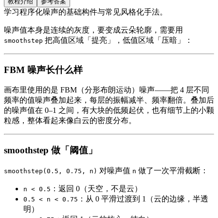
教程介绍
参考答案
学习程序化噪声的基础构件与常见风格化手法。
噪声值本身是连续的灰度，要变成云朵轮廓，需要用
把高值区域「提亮」，低值区域「压暗」：
smoothstep
FBM 噪声长什么样
画布里使用的是 FBM（分形布朗运动）噪声——把 4 层不同
频率的值噪声叠加起来，每层的振幅减半、频率翻倍。叠加后
的噪声值在 0–1 之间，有大块的低频起伏，也有细节上的小颗
粒感，整体看起来像白云的密度分布。
smoothstep 做「阈值」
对噪声值
做了一次平滑截断：
smoothstep(0.5, 0.75, n)
n
：返回 0（天空，不是云）
n < 0.5
：从 0 平滑过渡到 1（云的边缘，半透
0.5 < n < 0.75
明）