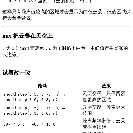
：返回 1（云的核心，纯白）
n > 0.75
这样只有噪声值较高的区域才会显示为白色云朵，低值区域保
持天蓝色背景。
mix 把云叠在天空上
为 0 时输出天蓝色，
为 1 时输出白色，中间值产生柔和的
c
c
云边缘。
试着改一改
改动
效果
云层变稀，只保留密
→
smoothstep(0.5, 0.75, n)
度更高的区域
smoothstep(0.6, 0.8, n)
云层变厚，覆盖更大
→
smoothstep(0.5, 0.75, n)
范围
smoothstep(0.3, 0.6, n)
噪声频率翻倍，云朵
→
vUv * 5.0
vUv * 10.0
变得更细碎