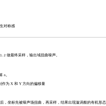
生对称感
做最终采样，输出域扭曲噪声。
1.2
算
。
n
为 X 和 Y 方向的偏移量
后，坐标先被噪声场扭曲，再采样，结果出现漩涡般的有机形态