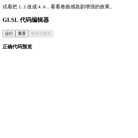
试着把
改成
，看看卷曲感急剧增强的效果。
1.2
4.0
GLSL 代码编辑器
运行
重置
登录后提交
正确代码预览