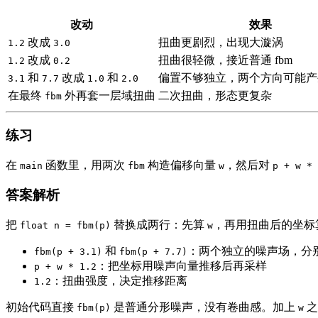
改动
效果
改成
扭曲更剧烈，出现大漩涡
1.2
3.0
改成
扭曲很轻微，接近普通 fbm
1.2
0.2
和
改成
和
偏置不够独立，两个方向可能产
3.1
7.7
1.0
2.0
在最终
外再套一层域扭曲
二次扭曲，形态更复杂
fbm
练习
在
函数里，用两次
构造偏移向量
，然后对
main
fbm
w
p + w * 
答案解析
把
替换成两行：先算
，再用扭曲后的坐标
float n = fbm(p)
w
和
：两个独立的噪声场，分别作
fbm(p + 3.1)
fbm(p + 7.7)
：把坐标用噪声向量推移后再采样
p + w * 1.2
：扭曲强度，决定推移距离
1.2
初始代码直接
是普通分形噪声，没有卷曲感。加上
之
fbm(p)
w