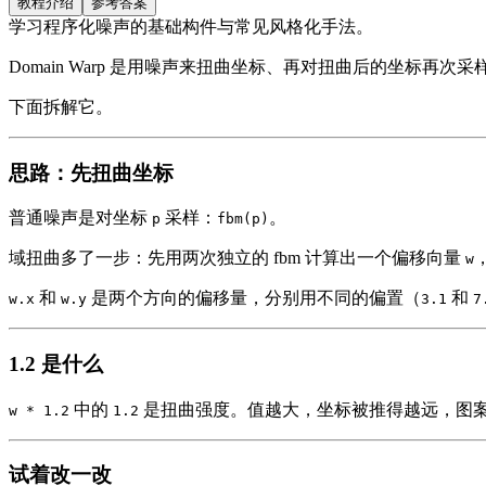
教程介绍
参考答案
学习程序化噪声的基础构件与常见风格化手法。
Domain Warp 是用噪声来扭曲坐标、再对扭曲后的坐标再
下面拆解它。
思路：先扭曲坐标
普通噪声是对坐标
采样：
。
p
fbm(p)
域扭曲多了一步：先用两次独立的 fbm 计算出一个偏移向量
w
和
是两个方向的偏移量，分别用不同的偏置（
和
w.x
w.y
3.1
7
1.2 是什么
中的
是扭曲强度。值越大，坐标被推得越远，图案卷
w * 1.2
1.2
试着改一改