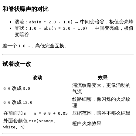
和脊状噪声的对比
湍流：
→ 中间变暗谷，极值变亮峰
abs(n * 2.0 - 1.0)
脊状：
→ 中间变亮峰，极值
1.0 - abs(n * 2.0 - 1.0)
变暗谷
差一个
，高低完全互换。
1.0 -
试着改一改
改动
效果
湍流纹路变大，更像涌动的
改成
6.0
3.0
气流
纹路细密，像闪烁的火焰纹
改成
6.0
12.0
理
在前面加
压缩范围，暗谷不那么纯黑
n = n * 0.9 + 0.05
外面套颜色
mix(orange,
橙白火焰效果
white, n)