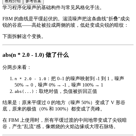
教程介绍
参考答案
学习程序化噪声的基础构件与常见风格化手法。
FBM 的曲线是平缓起伏的。湍流噪声把这条曲线"折叠"成尖
锐的谷底——高处被拉成两侧的坡，低处变成尖锐的暗纹：
下面拆解这个变换。
abs(n * 2.0 - 1.0) 做了什么
分两步来看：
：把 0–1 的噪声映射到 -1 到 1，噪声
n * 2.0 - 1.0
50% → 0，噪声 0% → -1，噪声 100% → 1
：取绝对值，负值被折回正值
abs(...)
结果是：原来平缓过 0 的地方（噪声 50%）变成了 V 形谷
底，原来的极值（0% 和 100%）都变成了亮峰。
在 FBM 上使用时，所有平缓过渡的中间地带变成了尖锐暗
谷，产生"乱流"感，像燃烧的火焰边缘或大理石脉络。