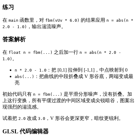
练习
在
函数里，对
的结果应用
main
fbm(vUv * 6.0)
n = abs(n *
，输出湍流噪声。
2.0 - 1.0)
答案解析
在
之后加一行
float n = fbm(...)
n = abs(n * 2.0 -
。
1.0)
：把 [0,1] 拉伸到 [-1,1]，中点映射到 0
n * 2.0 - 1.0
：把曲线的中段折叠成 V 形谷底，两端变成最
abs(...)
亮
初始代码只有
是平滑分形噪声，没有折叠。加
n = fbm(...)
上这行变换，所有平缓过渡的中间区域变成尖锐暗谷，图案出
现强烈的湍流感。
试着把
改成
，V 形谷会更深更窄，暗纹更锐利。
2.0
3.0
GLSL 代码编辑器