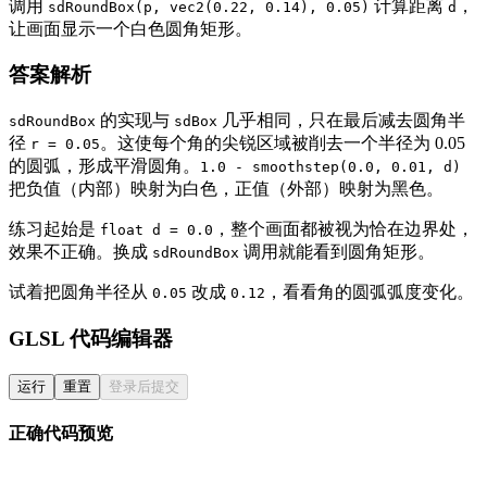
调用
计算距离
，
sdRoundBox(p, vec2(0.22, 0.14), 0.05)
d
让画面显示一个白色圆角矩形。
答案解析
的实现与
几乎相同，只在最后减去圆角半
sdRoundBox
sdBox
径
。这使每个角的尖锐区域被削去一个半径为 0.05
r = 0.05
的圆弧，形成平滑圆角。
1.0 - smoothstep(0.0, 0.01, d)
把负值（内部）映射为白色，正值（外部）映射为黑色。
练习起始是
，整个画面都被视为恰在边界处，
float d = 0.0
效果不正确。换成
调用就能看到圆角矩形。
sdRoundBox
试着把圆角半径从
改成
，看看角的圆弧弧度变化。
0.05
0.12
GLSL 代码编辑器
运行
重置
登录后提交
正确代码预览