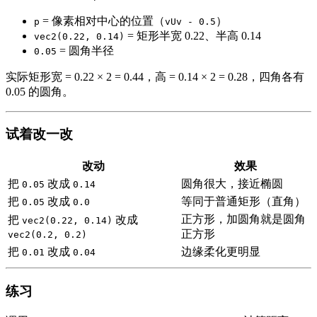
= 像素相对中心的位置（
）
p
vUv - 0.5
= 矩形半宽 0.22、半高 0.14
vec2(0.22, 0.14)
= 圆角半径
0.05
实际矩形宽 = 0.22 × 2 = 0.44，高 = 0.14 × 2 = 0.28，四角各有
0.05 的圆角。
试着改一改
改动
效果
把
改成
圆角很大，接近椭圆
0.05
0.14
把
改成
等同于普通矩形（直角）
0.05
0.0
正方形，加圆角就是圆角
把
改成
vec2(0.22, 0.14)
正方形
vec2(0.2, 0.2)
把
改成
边缘柔化更明显
0.01
0.04
练习