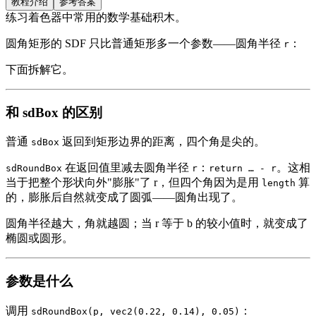
教程介绍
参考答案
练习着色器中常用的数学基础积木。
圆角矩形的 SDF 只比普通矩形多一个参数——圆角半径
：
r
下面拆解它。
和 sdBox 的区别
普通
返回到矩形边界的距离，四个角是尖的。
sdBox
在返回值里减去圆角半径
：
。这相
sdRoundBox
r
return … - r
当于把整个形状向外"膨胀"了 r，但四个角因为是用
算
length
的，膨胀后自然就变成了圆弧——圆角出现了。
圆角半径越大，角就越圆；当 r 等于 b 的较小值时，就变成了
椭圆或圆形。
参数是什么
调用
：
sdRoundBox(p, vec2(0.22, 0.14), 0.05)